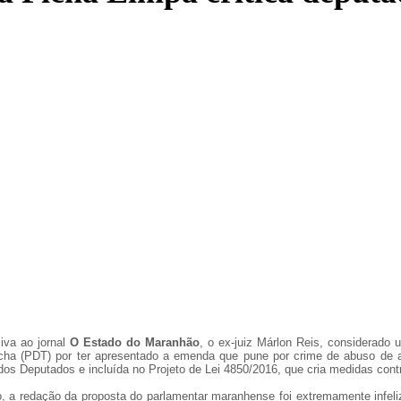
iva ao jornal
O Estado do Maranhão
, o ex-juiz Márlon Reis, considerado 
cha (PDT) por ter apresentado a emenda que pune por crime de abuso de a
s Deputados e incluída no Projeto de Lei 4850/2016, que cria medidas contr
, a redação da proposta do parlamentar maranhense foi extremamente infeliz. 