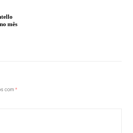
tello
 no mês
dos com
*