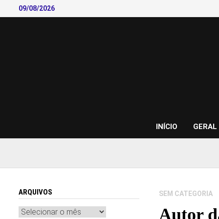
Skip
09/08/2026
to
content
INÍCIO
GERAL
ARQUIVOS
SEM CATEGORIA
Autor d
Arquivos