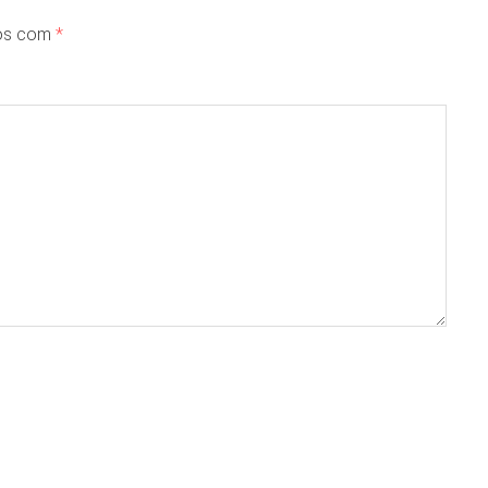
dos com
*