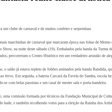
a um clube de carnaval e de muitos confetes e serpentinas
onais marchinhas de carnaval que marcaram época nas folias de Momo
 Show, na noite deste sábado (19). Embalados pela banda da Turma do Va
iados, percorreram o Centro Histórico em um verdadeiro arrastão de aleg
 o salão já estava repleto de foliões animados pela banda Bandida, que
ao frevo. Em seguida, a bateria Carcará da Favela do Samba, escola h
o-se com belas passistas e um casal de mestre sala e porta-bandeira.
e, uma comissão formada por técnicos da Fundação Municipal de Cultura
do baile, e também recolhendo votos para a eleição da Rainha dos Artis