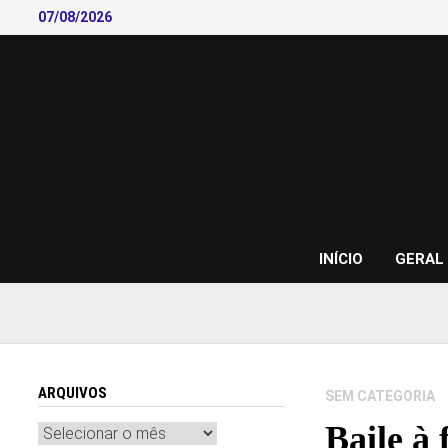
Skip
07/08/2026
to
content
INÍCIO
GERAL
ARQUIVOS
SEM CATEGORIA
Baile à 
Arquivos