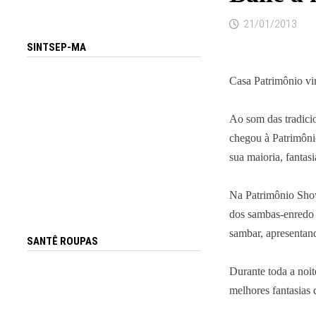
21/01/2013
SINTSEP-MA
Casa Patrimônio vir
Ao som das tradici
chegou à Patrimônio
sua maioria, fantas
Na Patrimônio Show,
dos sambas-enredo 
sambar, apresentand
SANTÊ ROUPAS
Durante toda a noit
melhores fantasias 