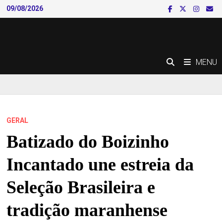
Skip
09/08/2026
to
content
MENU
GERAL
Batizado do Boizinho
Incantado une estreia da
Seleção Brasileira e
tradição maranhense