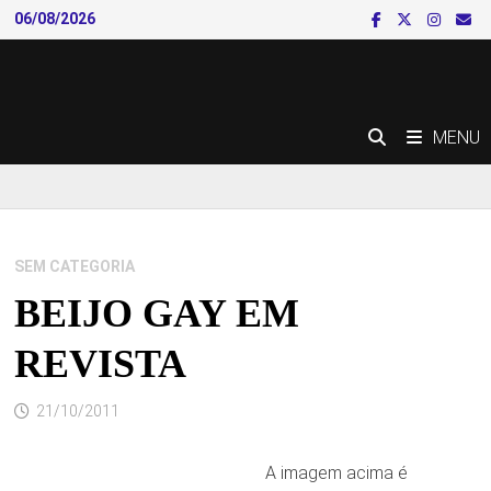
Skip
06/08/2026
to
content
MENU
SEM CATEGORIA
BEIJO GAY EM
REVISTA
21/10/2011
A imagem acima é