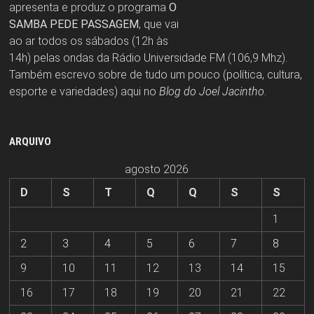
apresenta e produz o programa
O
SAMBA PEDE PASSAGEM
, que vai
ao ar todos os sábados (12h às
14h) pelas ondas da Rádio Universidade FM (106,9 Mhz).
Também escrevo sobre de tudo um pouco (política, cultura,
esporte e variedades) aqui no
Blog do Joel Jacintho
.
ARQUIVO
agosto 2026
D
S
T
Q
Q
S
S
1
2
3
4
5
6
7
8
9
10
11
12
13
14
15
16
17
18
19
20
21
22