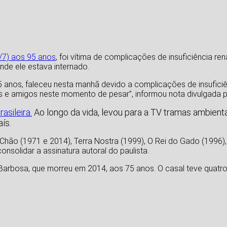
7/7) aos 95 anos
, foi vítima de complicações de insuficiência rena
de ele estava internado.
 anos, faleceu nesta manhã devido a complicações de insuficiê
res e amigos neste momento de pesar”, informou nota divulgada pe
asileira.
Ao longo da vida, levou para a TV tramas ambien
aís.
hão (1971 e 2014), Terra Nostra (1999), O Rei do Gado (1996),
solidar a assinatura autoral do paulista.
Barbosa, que morreu em 2014, aos 75 anos. O casal teve quatro 