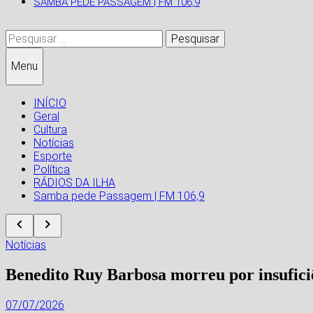
SAMBA PEDE PASSAGEM | FM 106,9
Pesquisar
por:
Menu
INÍCIO
Geral
Cultura
Notícias
Esporte
Política
RÁDIOS DA ILHA
Samba pede Passagem | FM 106,9
Notícias
Benedito Ruy Barbosa morreu por insufici
07/07/2026