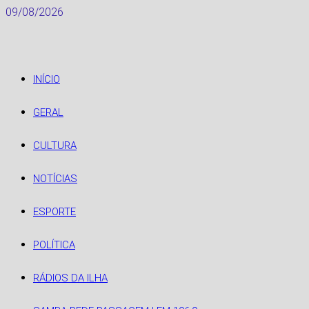
Skip
09/08/2026
to
content
INÍCIO
GERAL
CULTURA
NOTÍCIAS
ESPORTE
POLÍTICA
RÁDIOS DA ILHA