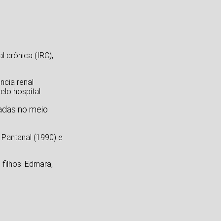
l crônica (IRC),
ncia renal
lo hospital.
tadas no meio
 Pantanal (1990) e
filhos: Edmara,