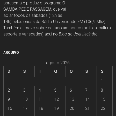
apresenta e produz o programa
O
SAMBA PEDE PASSAGEM
, que vai
ao ar todos os sábados (12h às
14h) pelas ondas da Rádio Universidade FM (106,9 Mhz).
Também escrevo sobre de tudo um pouco (política, cultura,
esporte e variedades) aqui no
Blog do Joel Jacintho
.
ARQUIVO
agosto 2026
D
S
T
Q
Q
S
S
1
2
3
4
5
6
7
8
9
10
11
12
13
14
15
16
17
18
19
20
21
22