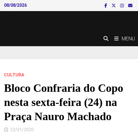
Skip
08/08/2026
to
content
MENU
CULTURA
Bloco Confraria do Copo
nesta sexta-feira (24) na
Praça Nauro Machado
22/01/2020