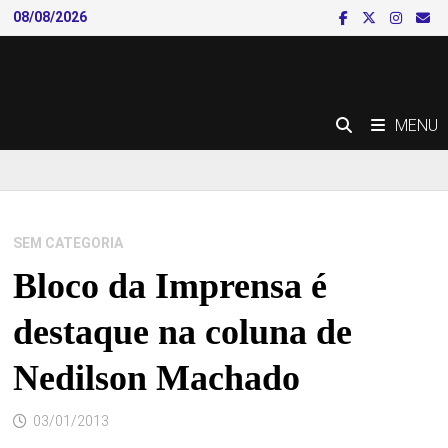
Skip
08/08/2026
to
content
MENU
SEM CATEGORIA
Bloco da Imprensa é
destaque na coluna de
Nedilson Machado
03/01/2013