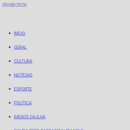
Skip
09/08/2026
to
content
INÍCIO
GERAL
CULTURA
NOTÍCIAS
ESPORTE
POLÍTICA
RÁDIOS DA ILHA