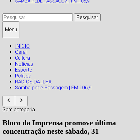
SAMBA PEDE PASSAGEM | FM 106,9
Pesquisar
por:
Menu
INÍCIO
Geral
Cultura
Notícias
Esporte
Política
RÁDIOS DA ILHA
Samba pede Passagem | FM 106,9
Sem categoria
Bloco da Imprensa promove última
concentração neste sábado, 31