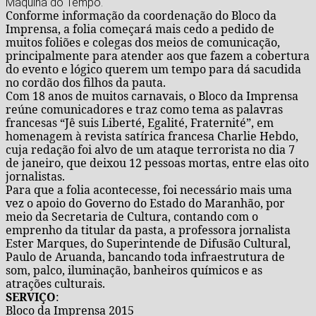
Máquina do Tempo.
Conforme informação da coordenação do Bloco da
Imprensa, a folia começará mais cedo a pedido de
muitos foliões e colegas dos meios de comunicação,
principalmente para atender aos que fazem a cobertura
do evento e lógico querem um tempo para dá sacudida
no cordão dos filhos da pauta.
Com 18 anos de muitos carnavais, o Bloco da Imprensa
reúne comunicadores e traz como tema as palavras
francesas “Jê suis Liberté, Egalité, Fraternité”, em
homenagem à revista satírica francesa Charlie Hebdo,
cuja redação foi alvo de um ataque terrorista no dia 7
de janeiro, que deixou 12 pessoas mortas, entre elas oito
jornalistas.
Para que a folia acontecesse, foi necessário mais uma
vez o apoio do Governo do Estado do Maranhão, por
meio da Secretaria de Cultura, contando com o
emprenho da titular da pasta, a professora jornalista
Ester Marques, do Superintende de Difusão Cultural,
Paulo de Aruanda, bancando toda infraestrutura de
som, palco, iluminação, banheiros químicos e as
atrações culturais.
SERVIÇO
:
Bloco da Imprensa 2015