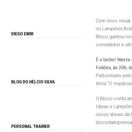
Com novo visual,
no Lampiões Botec
DIEGO EMIR
Bloco ganhou nov
convidados e atr
É o bicho! Neste
Foliões, às 20h, 
Patrocinado pelo
BLOG DO HÉLCIO SILVA
tema “O Imparcial
O Bloco conta ain
Ideias e Lampiões
novos shows de b
blocodaimprensao
PERSONAL TRAINER