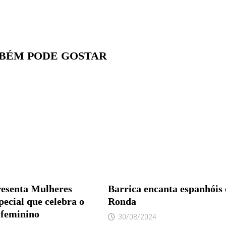
BÉM PODE GOSTAR
senta Mulheres
Barrica encanta espanhóis
special que celebra o
Ronda
 feminino
30/08/2024