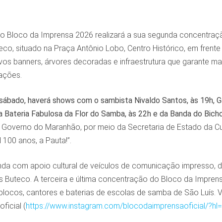
 o Bloco da Imprensa 2026 realizará a sua segunda concentraç
o, situado na Praça Antônio Lobo, Centro Histórico, em frente 
os banners, árvores decoradas e infraestrutura que garante ma
ações.
 sábado, haverá shows com o sambista Nivaldo Santos, às 19h, G
da Bateria Fabulosa da Flor do Samba, às 22h e da Banda do Bich
 Governo do Maranhão, por meio da Secretaria de Estado da Cu
 100 anos, a Pauta!”.
da com apoio cultural de veículos de comunicação impresso, digit
 Buteco. A terceira e última concentração do Bloco da Imprens
locos, cantores e baterias de escolas de samba de São Luís. Ve
ficial (
https://www.instagram.com/blocodaimprensaoficial/?hl=