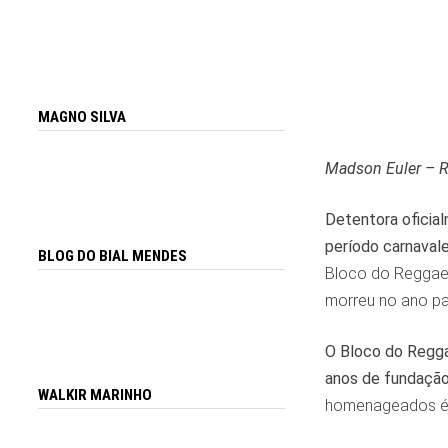
MAGNO SILVA
Madson Euler – R
Detentora oficia
período carnaval
BLOG DO BIAL MENDES
Bloco do Reggae 
morreu no ano pa
O Bloco do Regga
anos de fundaçã
WALKIR MARINHO
homenageados é u