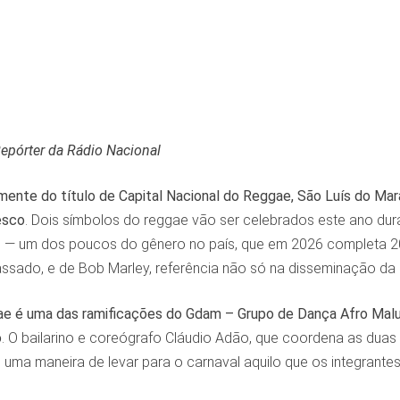
epórter da Rádio Nacional
lmente do título de Capital Nacional do Reggae, São Luís do M
esco
. Dois símbolos do reggae vão ser celebrados este ano dura
— um dos poucos do gênero no país, que em 2026 completa 20 
ssado, e de Bob Marley, referência não só na disseminação da 
e é uma das ramificações do Gdam – Grupo de Dança Afro Malu
o
. O bailarino e coreógrafo Cláudio Adão, que coordena as duas i
ma maneira de levar para o carnaval aquilo que os integrantes 