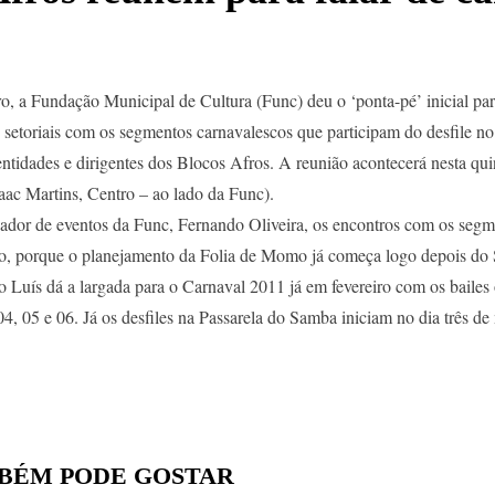
o, a Fundação Municipal de Cultura (Func) deu o ‘ponta-pé’ inicial pa
setoriais com os segmentos carnavalescos que participam do desfile no
entidades e dirigentes dos Blocos Afros. A reunião acontecerá nesta quin
aac Martins, Centro – ao lado da Func).
or de eventos da Func, Fernando Oliveira, os encontros com os segment
so, porque o planejamento da Folia de Momo já começa logo depois do 
o Luís dá a largada para o Carnaval 2011 já em fevereiro com os bailes 
04, 05 e 06. Já os desfiles na Passarela do Samba iniciam no dia três de
BÉM PODE GOSTAR