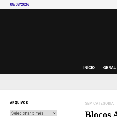
Skip
08/08/2026
to
content
INÍCIO
GERAL
ARQUIVOS
SEM CATEGORIA
Blocos 
Arquivos