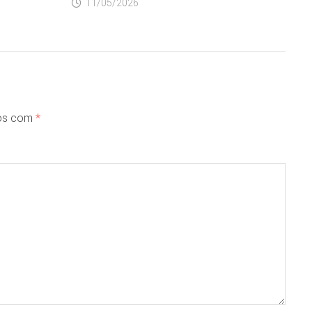
11/05/2026
dos com
*