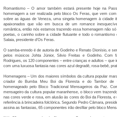
Romantismo – O amor também estará presente hoje na Pas
homenagem a ser realizada pelo bloco Os Feras, que vem co
sobre as águas de Veneza, uma singela homenagem à cidade ita
apaixonados que vão em busca de um romance inesquecíve
romântica, então nós estamos trazendo essa homenagem não só
poetas, o carinho sobre a cidade flutuante e todo o romantismo 
Salaia, presidente d’Os Feras.
O samba-enredo é de autoria de Godinho e Renato Dionísio, e ser
pelos músicos Johta Júnior, Silvio Freitas e Godinho. Com 
Rodrigues, os 120 componentes – entre crianças e adultos – que ir
com uma luxuosa fantasia nas cores azul degradê, rosa-bebê, prat
Homenagens – Um dos maiores símbolos da cultura popular mara
criador do Bumba Meu Boi da Floresta e do Tambor de Cr
homenageado pelo Bloco Tradicional Mensageiros da Paz. Co
mensageiro da cultura popular maranhense, o bloco vem trazendo
nas cores verde e rosa, em alusão às cores do Boi da Floresta, e
referência à brincadeira folclórica. Segundo Pedro Câmara, presi
assina as fantasias, 65 componentes irão desfilar pelo bloco Mens