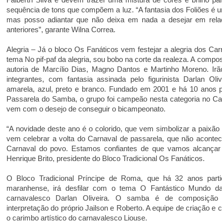
sequência de tons que compõem a luz. “A fantasia dos Foliões é u
mas posso adiantar que não deixa em nada a desejar em rela
anteriores”, garante Wilna Correa.
Alegria – Já o bloco Os Fanáticos vem festejar a alegria dos Ca
tema No pif-paf da alegria, sou bobo na corte da realeza. A comp
autoria de Marcílio Dias, Magno Dantos e Martinho Moreno. Irão
integrantes, com fantasia assinada pelo figurinista Darlan Oli
amarela, azul, preto e branco. Fundado em 2001 e há 10 anos pa
Passarela do Samba, o grupo foi campeão nesta categoria no Car
vem com o desejo de conseguir o bicampeonato.
“A novidade deste ano é o colorido, que vem simbolizar a paixã
vem celebrar a volta do Carnaval de passarela, que não aconte
Carnaval do povo. Estamos confiantes de que vamos alcançar 
Henrique Brito, presidente do Bloco Tradicional Os Fanáticos.
O Bloco Tradicional Príncipe de Roma, que há 32 anos partic
maranhense, irá desfilar com o tema O Fantástico Mundo d
carnavalesco Darlan Oliveira. O samba é de composição 
interpretação do próprio Jailson e Roberto. A equipe de criação e
o carimbo artístico do carnavalesco Liouse.