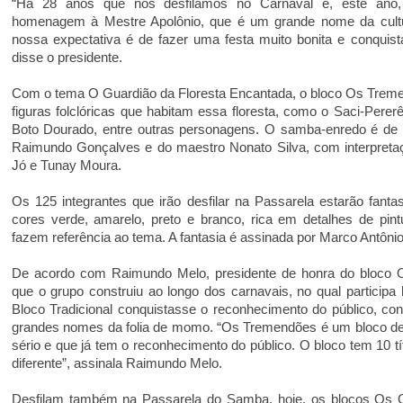
“Há 28 anos que nós desfilamos no Carnaval e, este ano,
homenagem à Mestre Apolônio, que é um grande nome da cult
nossa expectativa é de fazer uma festa muito bonita e conquista
disse o presidente.
Com o tema O Guardião da Floresta Encantada, o bloco Os Tre
figuras folclóricas que habitam essa floresta, como o Saci-Perer
Boto Dourado, entre outras personagens. O samba-enredo é de
Raimundo Gonçalves e do maestro Nonato Silva, com interpreta
Jó e Tunay Moura.
Os 125 integrantes que irão desfilar na Passarela estarão fant
cores verde, amarelo, preto e branco, rica em detalhes de pint
fazem referência ao tema. A fantasia é assinada por Marco Antônio
De acordo com Raimundo Melo, presidente de honra do bloco Os
que o grupo construiu ao longo dos carnavais, no qual particip
Bloco Tradicional conquistasse o reconhecimento do público, 
grandes nomes da folia de momo. “Os Tremendões é um bloco de 
sério e que já tem o reconhecimento do público. O bloco tem 10 tí
diferente”, assinala Raimundo Melo.
Desfilam também na Passarela do Samba, hoje, os blocos Os Gu