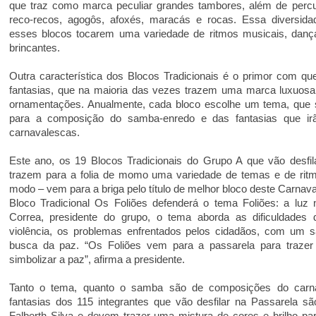
que traz como marca peculiar grandes tambores, além de percu
reco-recos, agogôs, afoxés, maracás e rocas. Essa diversidad
esses blocos tocarem uma variedade de ritmos musicais, danç
brincantes.
Outra característica dos Blocos Tradicionais é o primor com q
fantasias, que na maioria das vezes trazem uma marca luxuosa,
ornamentações. Anualmente, cada bloco escolhe um tema, que s
para a composição do samba-enredo e das fantasias que irã
carnavalescas.
Este ano, os 19 Blocos Tradicionais do Grupo A que vão desfi
trazem para a folia de momo uma variedade de temas e de ritm
modo – vem para a briga pelo título de melhor bloco deste Carnav
Bloco Tradicional Os Foliões defenderá o tema Foliões: a luz
Correa, presidente do grupo, o tema aborda as dificuldades 
violência, os problemas enfrentados pelos cidadãos, com u
busca da paz. “Os Foliões vem para a passarela para traze
simbolizar a paz”, afirma a presidente.
Tanto o tema, quanto o samba são de composições do carn
fantasias dos 115 integrantes que vão desfilar na Passarela são
Falberth Silva e devem trazer uma mistura de cores e brilho par