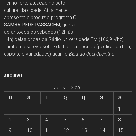
Tenho forte atuação no setor
cultural da cidade. Atualmente
apresenta e produz o programa
O
SAMBA PEDE PASSAGEM
, que vai
ao ar todos os sábados (12h às
14h) pelas ondas da Rádio Universidade FM (106,9 Mhz).
Também escrevo sobre de tudo um pouco (política, cultura,
esporte e variedades) aqui no
Blog do Joel Jacintho
.
ARQUIVO
agosto 2026
D
S
T
Q
Q
S
S
1
2
3
4
5
6
7
8
9
10
11
12
13
14
15