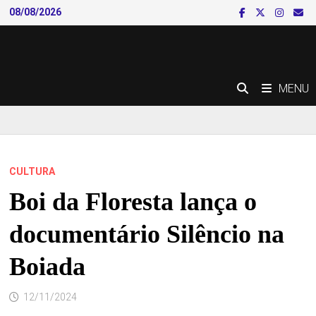
Skip
08/08/2026
to
content
MENU
CULTURA
Boi da Floresta lança o
documentário Silêncio na
Boiada
12/11/2024