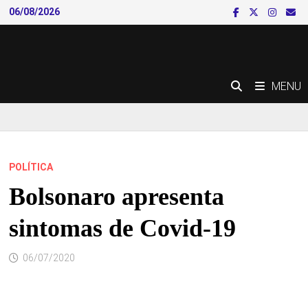
Skip
06/08/2026
to
content
MENU
POLÍTICA
Bolsonaro apresenta
sintomas de Covid-19
06/07/2020