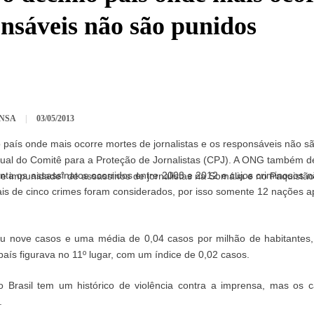
onsáveis não são punidos
ENSA
|
03/05/2013
o país onde mais ocorre mortes de jornalistas e os responsáveis não s
anual do Comitê para a Proteção de Jornalistas (CPJ). A ONG também d
ta os assassinatos ocorridos entre 2003 e 2012 e cujos criminosos 
de impunidade” de assassinos de jornalistas na Somália e no Paquistão
s de cinco crimes foram considerados, por isso somente 12 nações ap
zou nove casos e uma média de 0,04 casos por milhão de habitantes
país figurava no 11º lugar, com um índice de 0,02 casos.
Brasil tem um histórico de violência contra a imprensa, mas os 
a.