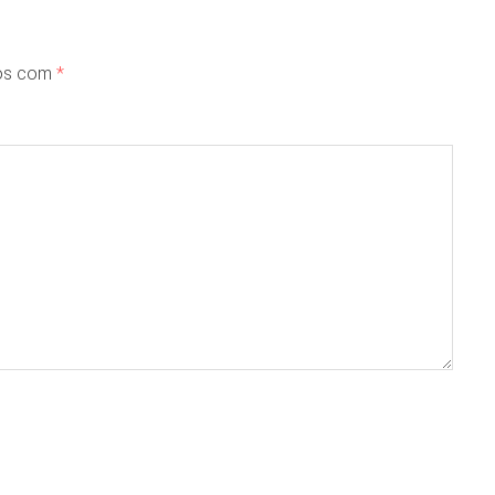
dos com
*