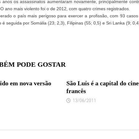
ês anos os assassinatos aumentaram novamente, principalmente contr
O ano mais violento foi o de 2012, com quatro crimes registrados.
derado o país mais perigoso para exercer a profissão, com 93 casos
é seguida por Somália (23; 2,3), Filipinas (55; 0,5) e Sri Lanka (9; 0,4
BÉM PODE GOSTAR
ido em nova versão
São Luís é a capital do cin
francês
13/06/2011