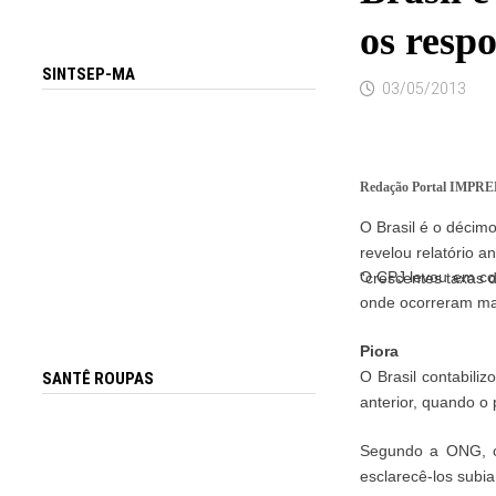
os resp
SINTSEP-MA
03/05/2013
Redação Portal IMPR
O Brasil é o décim
revelou relatório 
O CPJ levou em con
“crescentes taxas 
onde ocorreram mai
Piora
O Brasil contabili
SANTÊ ROUPAS
anterior, quando o 
Segundo a ONG, o 
esclarecê-los subi