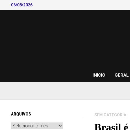
Skip
06/08/2026
to
content
INÍCIO
GERAL
ARQUIVOS
SEM CATEGORIA
Brasil é
Arquivos