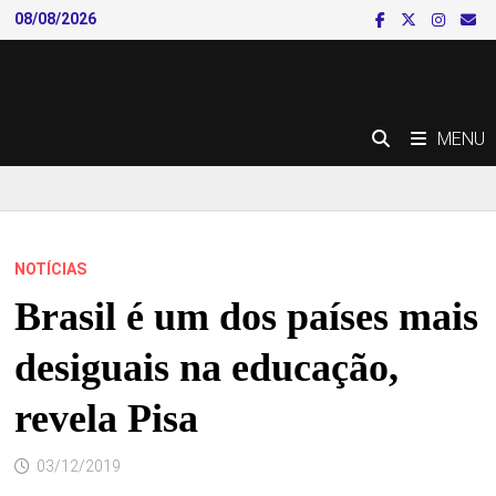
Skip
08/08/2026
to
content
MENU
NOTÍCIAS
Brasil é um dos países mais
desiguais na educação,
revela Pisa
03/12/2019