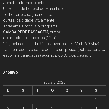
Jornalista formado pela
Universidade Federal do Maranhão.
Tenho forte atuação no setor
cultural da cidade. Atualmente
apresenta e produz o programa
O
SAMBA PEDE PASSAGEM
, que vai
ao ar todos os sábados (12h às
14h) pelas ondas da Rádio Universidade FM (106,9 Mhz).
Também escrevo sobre de tudo um pouco (política, cultura,
esporte e variedades) aqui no
Blog do Joel Jacintho
.
ARQUIVO
agosto 2026
D
S
T
Q
Q
S
S
1
2
3
4
5
6
7
8