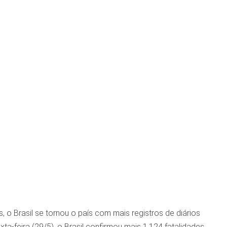
o Brasil se tornou o país com mais registros de diários
ta-feira (29/5), o Brasil confirmou mais 1.124 fatalidades