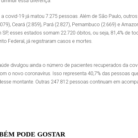
 diminuir essa diferença.
a covid-19 já matou 7.275 pessoas. Além de São Paulo, outros 
.079), Ceará (2.859), Pará (2.827), Pernambuco (2.669) e Amazo
 SP, esses estados somam 22.720 óbitos, ou seja, 81,4% de to
trito Federal, já registraram casos e mortes.
Saúde divulgou ainda o número de pacientes recuperados da cov
om o novo coronavírus. Isso representa 40,7% das pessoas que t
desse montante. Outras 247.812 pessoas continuam em acompa
BÉM PODE GOSTAR