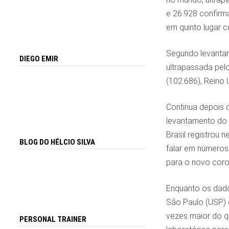
e 26.928 confirm
em quinto lugar 
Segundo levantam
DIEGO EMIR
ultrapassada pel
(102.686), Reino 
Continua depois d
levantamento do s
Brasil registrou
BLOG DO HÉLCIO SILVA
falar em números
para o novo coron
Enquanto os dados
São Paulo (USP) e
vezes maior do q
PERSONAL TRAINER