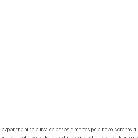
xponencial na curva de casos e mortes pelo novo coronavírus, 
ssando, inclusive os Estados Unidos nas atualizações. Nesta sex