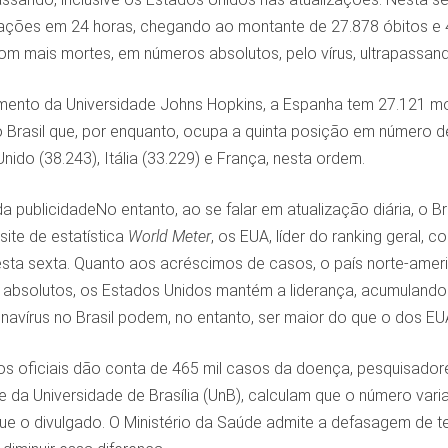
ações em 24 horas, chegando ao montante de 27.878 óbitos e 
com mais mortes, em números absolutos, pelo vírus, ultrapassa
ento da Universidade Johns Hopkins, a Espanha tem 27.121 mo
o Brasil que, por enquanto, ocupa a quinta posição em número d
Unido (38.243), Itália (33.229) e França, nesta ordem.
a publicidadeNo entanto, ao se falar em atualização diária, o 
ite de estatística
World Meter
, os EUA, líder do ranking geral,
 nesta sexta. Quanto aos acréscimos de casos, o país norte-ame
 absolutos, os Estados Unidos mantém a liderança, acumulando 1
avírus no Brasil podem, no entanto, ser maior do que o dos EUA.
 oficiais dão conta de 465 mil casos da doença, pesquisadores 
 da Universidade de Brasília (UnB), calculam que o número varia 
ue o divulgado. O Ministério da Saúde admite a defasagem de 