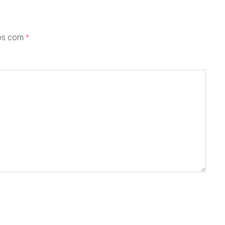
dos com
*