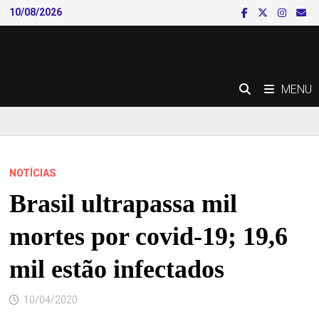
Skip
10/08/2026
to
content
MENU
NOTÍCIAS
Brasil ultrapassa mil
mortes por covid-19; 19,6
mil estão infectados
10/04/2020