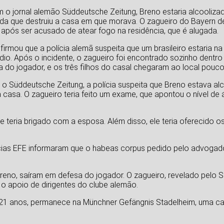
o jornal alemão Süddeutsche Zeitung, Breno estaria alcooliza
a que destruiu a casa em que morava. O zagueiro do Bayern d
pós ser acusado de atear fogo na residência, que é alugada.
firmou que a polícia alemã suspeita que um brasileiro estaria 
dio. Após o incidente, o zagueiro foi encontrado sozinho dentro 
 do jogador, e os três filhos do casal chegaram ao local pouco
o Süddeutsche Zeitung, a polícia suspeita que Breno estava al
a casa. O zagueiro teria feito um exame, que apontou o nível de
 teria brigado com a esposa. Além disso, ele teria oferecido os
tícias EFE informaram que o habeas corpus pedido pelo advogad
eno, saíram em defesa do jogador. O zagueiro, revelado pelo S
 apoio de dirigentes do clube alemão.
e 21 anos, permanece na Münchner Gefängnis Stadelheim, uma c