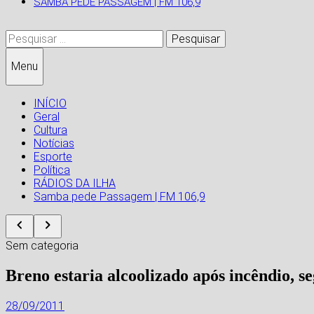
SAMBA PEDE PASSAGEM | FM 106,9
Pesquisar
por:
Menu
INÍCIO
Geral
Cultura
Notícias
Esporte
Política
RÁDIOS DA ILHA
Samba pede Passagem | FM 106,9
Sem categoria
Breno estaria alcoolizado após incêndio, 
28/09/2011