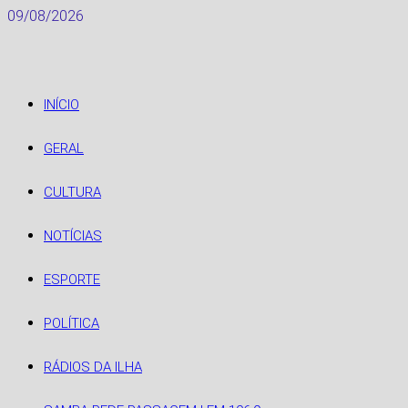
Skip
09/08/2026
to
content
INÍCIO
GERAL
CULTURA
NOTÍCIAS
ESPORTE
POLÍTICA
RÁDIOS DA ILHA