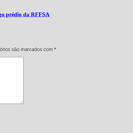
tigo prédio da RFFSA
tórios são marcados com
*