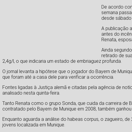
De acordo com 
semana passad
desde sábado a
A publicação a
antes do incên
Renata, esposa
Ainda segundo 
retirado de su
2,4g/l, o que indicaria um estado de embriaguez profunda.
O jornal levanta a hipótese que o jogador do Bayern de Munique
que foram até a casa dele para verificar a ocorrência.
Fontes ligadas à Justiça alemã e citadas pela agência de no
analisado nesta quinta-feira.
Tanto Renata como o grupo Sonda, que cuida da carreira de Br
contratado pelo Bayern de Munique em 2008, também ganhou o
Enquanto aguarda a análise do habeas corpus, o zagueiro, d
jovens localizada em Munique.