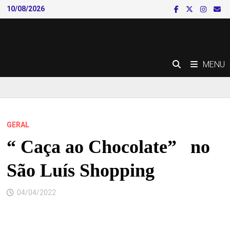
Skip
10/08/2026
to
content
MENU
GERAL
“ Caça ao Chocolate” no
São Luís Shopping
04/04/2022