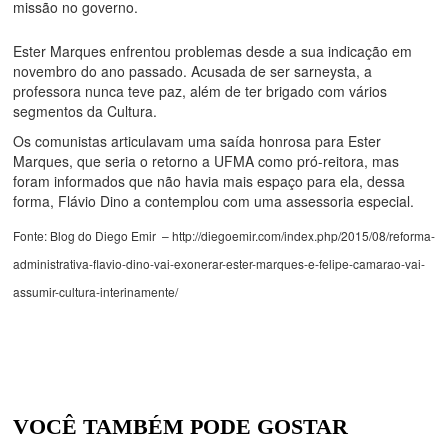
missão no governo.
Ester Marques enfrentou problemas desde a sua indicação em
novembro do ano passado. Acusada de ser sarneysta, a
professora nunca teve paz, além de ter brigado com vários
segmentos da Cultura.
Os comunistas articulavam uma saída honrosa para Ester
Marques, que seria o retorno a UFMA como pró-reitora, mas
foram informados que não havia mais espaço para ela, dessa
forma, Flávio Dino a contemplou com uma assessoria especial.
Fonte: Blog do Diego Emir –
http://diegoemir.com/index.php/2015/08/reforma-
administrativa-flavio-dino-vai-exonerar-ester-marques-e-felipe-camarao-vai-
assumir-cultura-interinamente/
VOCÊ TAMBÉM PODE GOSTAR