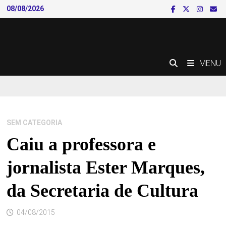
Skip
08/08/2026
to
content
MENU
SEM CATEGORIA
Caiu a professora e
jornalista Ester Marques,
da Secretaria de Cultura
04/08/2015