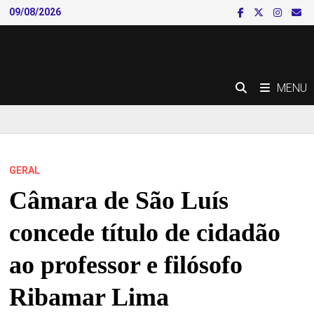
Skip
09/08/2026
to
content
MENU
GERAL
Câmara de São Luís
concede título de cidadão
ao professor e filósofo
Ribamar Lima