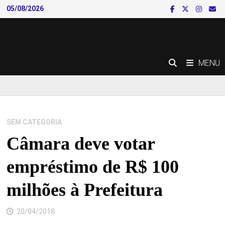
Skip
05/08/2026
to
content
MENU
SEM CATEGORIA
Câmara deve votar
empréstimo de R$ 100
milhões à Prefeitura
20/04/2018