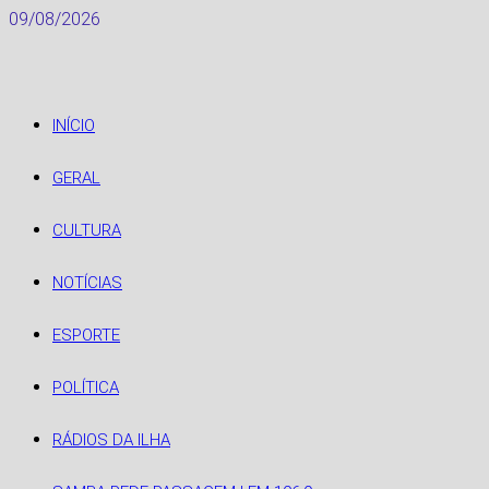
Skip
09/08/2026
to
content
INÍCIO
GERAL
CULTURA
NOTÍCIAS
ESPORTE
POLÍTICA
RÁDIOS DA ILHA