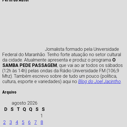
Jornalista formado pela Universidade
Federal do Maranhão. Tenho forte atuação no setor cultural
da cidade. Atualmente apresenta e produz o programa
O
SAMBA PEDE PASSAGEM
, que vai ao ar todos os sábados
(12h às 14h) pelas ondas da Rádio Universidade FM (106,9
Mhz). Também escrevo sobre de tudo um pouco (política,
cultura, esporte e variedades) aqui no
Blog do Joel Jacintho
.
Arquivo
agosto 2026
D
S
T
Q
Q
S
S
1
2
3
4
5
6
7
8