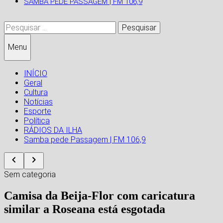
SAMBA PEDE PASSAGEM | FM 106,9
Pesquisar
por:
Menu
INÍCIO
Geral
Cultura
Notícias
Esporte
Política
RÁDIOS DA ILHA
Samba pede Passagem | FM 106,9
Sem categoria
Camisa da Beija-Flor com caricatura
similar a Roseana está esgotada