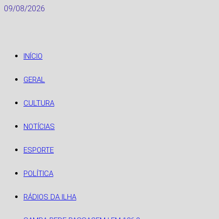
Skip
09/08/2026
to
content
INÍCIO
GERAL
CULTURA
NOTÍCIAS
ESPORTE
POLÍTICA
RÁDIOS DA ILHA