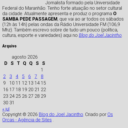
Jornalista formado pela Universidade
Federal do Maranhão. Tenho forte atuação no setor cultural
da cidade. Atualmente apresenta e produz o programa
O
SAMBA PEDE PASSAGEM
, que vai ao ar todos os sábados
(12h às 14h) pelas ondas da Rádio Universidade FM (106,9
Mhz). Também escrevo sobre de tudo um pouco (política,
cultura, esporte e variedades) aqui no
Blog do Joel Jacintho
.
Arquivo
agosto 2026
D
S
T
Q
Q
S
S
1
2
3
4
5
6
7
8
9
10
11
12
13
14
15
16
17
18
19
20
21
22
23
24
25
26
27
28
29
30
31
« jul
Copyright © 2026
Blog do Joel Jacintho
. Criado por
Os
Orcas - Agência de Sites
.