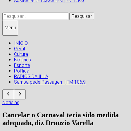
SAMBA PEDE PASSAGEM | FM 106,9
Pesquisar
por:
Menu
INÍCIO
Geral
Cultura
Notícias
Esporte
Política
RÁDIOS DA ILHA
Samba pede Passagem | FM 106,9
Notícias
Cancelar o Carnaval teria sido medida
adequada, diz Drauzio Varella