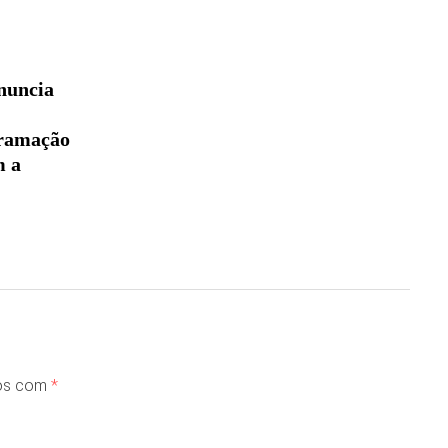
nuncia
gramação
m a
dos com
*