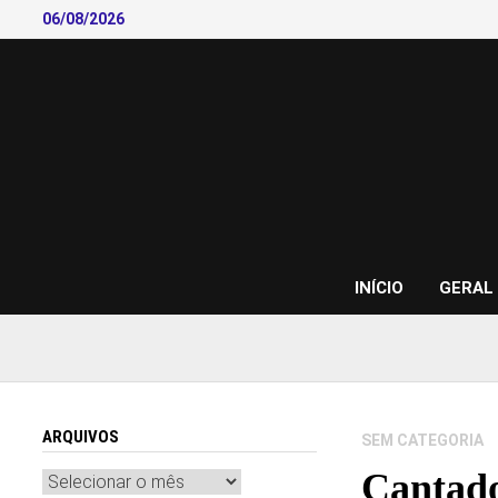
Skip
06/08/2026
to
content
INÍCIO
GERAL
ARQUIVOS
SEM CATEGORIA
Cantado
Arquivos