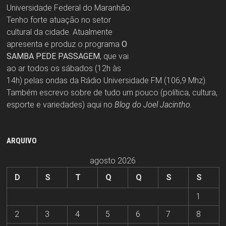
Universidade Federal do Maranhão.
Tenho forte atuação no setor
cultural da cidade. Atualmente
apresenta e produz o programa
O
SAMBA PEDE PASSAGEM
, que vai
ao ar todos os sábados (12h às
14h) pelas ondas da Rádio Universidade FM (106,9 Mhz).
Também escrevo sobre de tudo um pouco (política, cultura,
esporte e variedades) aqui no
Blog do Joel Jacintho
.
ARQUIVO
agosto 2026
D
S
T
Q
Q
S
S
1
2
3
4
5
6
7
8