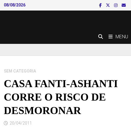
Skip
08/08/2026
to
content
MENU
SEM CATEGORIA
CASA FANTI-ASHANTI
CORRE O RISCO DE
DESMORONAR
20/04/2011