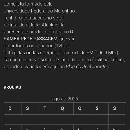
Jornalista formado pela
Universidade Federal do Maranhão.
Tenho forte atuação no setor
cultural da cidade. Atualmente
apresenta e produz o programa
O
SAMBA PEDE PASSAGEM
, que vai
ao ar todos os sábados (12h às
14h) pelas ondas da Rádio Universidade FM (106,9 Mhz).
Também escrevo sobre de tudo um pouco (política, cultura,
esporte e variedades) aqui no
Blog do Joel Jacintho
.
ARQUIVO
agosto 2026
D
S
T
Q
Q
S
S
1
2
3
4
5
6
7
8