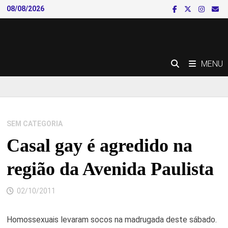
Skip
08/08/2026
to
content
MENU
SEM CATEGORIA
Casal gay é agredido na
região da Avenida Paulista
02/10/2011
Homossexuais levaram socos na madrugada deste sábado.