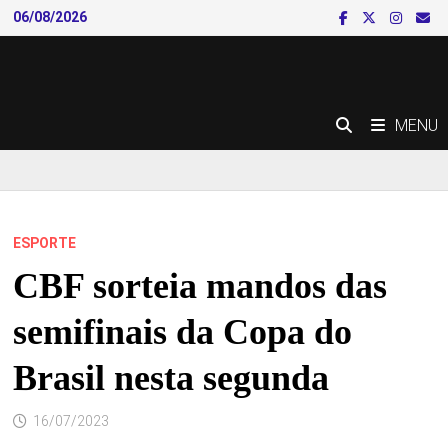
Skip
06/08/2026
to
content
MENU
ESPORTE
CBF sorteia mandos das
semifinais da Copa do
Brasil nesta segunda
16/07/2023