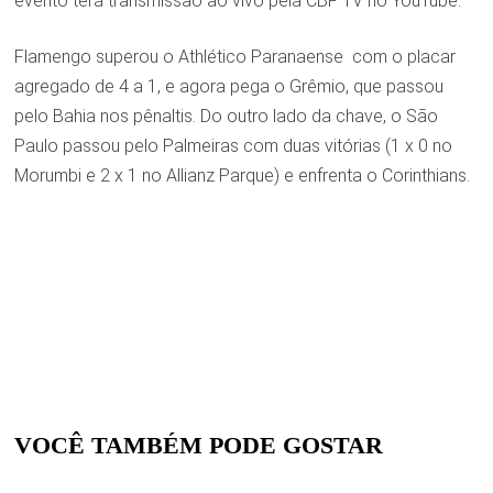
evento terá transmissão ao vivo pela CBF TV no YouTube.
Flamengo superou o Athlético Paranaense com o placar
agregado de 4 a 1, e agora pega o Grêmio, que passou
pelo Bahia nos pênaltis. Do outro lado da chave, o São
Paulo passou pelo Palmeiras com duas vitórias (1 x 0 no
Morumbi e 2 x 1 no Allianz Parque) e enfrenta o Corinthians.
VOCÊ TAMBÉM PODE GOSTAR