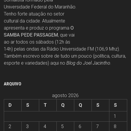
Universidade Federal do Maranhão.
Tenho forte atuação no setor
cultural da cidade. Atualmente
apresenta e produz o programa
O
SAMBA PEDE PASSAGEM
, que vai
ao ar todos os sábados (12h às
14h) pelas ondas da Rádio Universidade FM (106,9 Mhz).
Também escrevo sobre de tudo um pouco (política, cultura,
esporte e variedades) aqui no
Blog do Joel Jacintho
.
ARQUIVO
agosto 2026
D
S
T
Q
Q
S
S
1
2
3
4
5
6
7
8