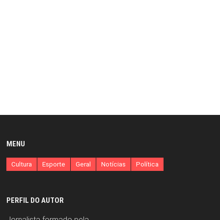
MENU
Cultura
Esporte
Geral
Notícias
Política
PERFIL DO AUTOR
Jornalista formado pela