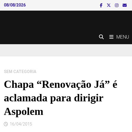
Skip
08/08/2026
to
content
MENU
SEM CATEGORIA
Chapa “Renovação Já” é
aclamada para dirigir
Aspolem
16/04/2015