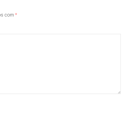
dos com
*