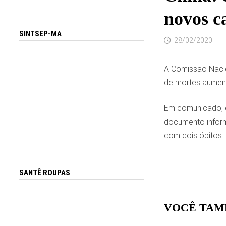
novos c
SINTSEP-MA
28/02/2020
A Comissão Nacion
de mortes aumento
Em comunicado, o
documento inform
com dois óbitos.
SANTÊ ROUPAS
VOCÊ TAM