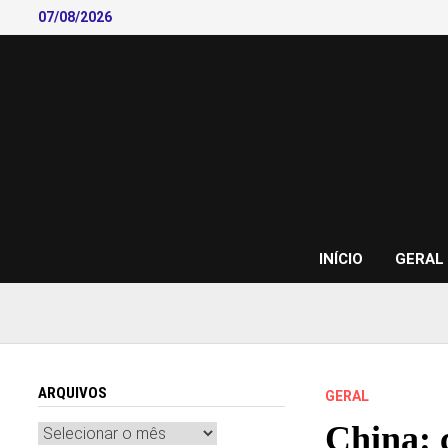
Skip
07/08/2026
to
content
INÍCIO
GERAL
ARQUIVOS
GERAL
China: 
Arquivos