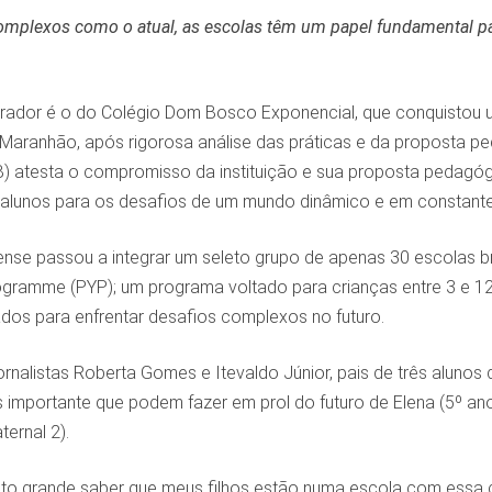
mplexos como o atual, as escolas têm um papel fundamental par
rador é o do Colégio Dom Bosco Exponencial, que conquistou um 
Maranhão, após rigorosa análise das práticas e da proposta pe
B) atesta o compromisso da instituição e sua proposta peda
alunos para os desafios de um mundo dinâmico e em constant
nse passou a integrar um seleto grupo de apenas 30 escolas b
ogramme (PYP); um programa voltado para crianças entre 3 e 1
ados para enfrentar desafios complexos no futuro.
ornalistas Roberta Gomes e Itevaldo Júnior, pais de três alunos
s importante que podem fazer em prol do futuro de Elena (5º an
ternal 2).
ito grande saber que meus filhos estão numa escola com essa 