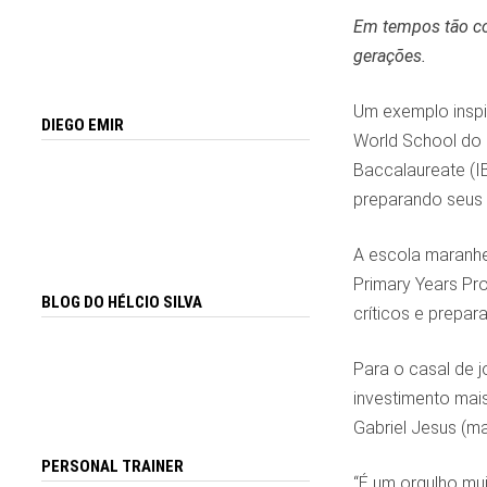
Em tempos tão co
gerações.
Um exemplo inspi
DIEGO EMIR
World School do 
Baccalaureate (I
preparando seus 
A escola maranhe
Primary Years Pr
BLOG DO HÉLCIO SILVA
críticos e prepar
Para o casal de j
investimento mai
Gabriel Jesus (ma
PERSONAL TRAINER
“É um orgulho mu