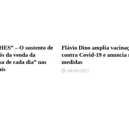
S” – O sustento de
Flávio Dino amplia vacina
és da venda da
contra Covid-19 e anuncia
a de cada dia” nas
medidas
uís
04/06/2021