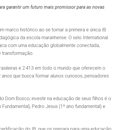
a garantir um futuro mais promissor para as novas
marco histórico ao se tornar a primeira e única IB
dagógica da escola maranhense. O selo International
gógica com uma educação globalmente conectada,
e transformação.
rasileiras e 2.413 em todo o mundo que oferecem o
2 anos que busca formar alunos curiosos, pensadores
 do Dom Bosco, investir na educação de seus filhos é o
o Fundamental), Pedro Jesus (1º ano fundamental) e
certificação do IB, que os prepara para uma educação