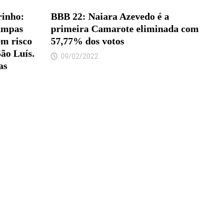
rinho:
BBB 22: Naiara Azevedo é a
ampas
primeira Camarote eliminada com
em risco
57,77% dos votos
ão Luís.
09/02/2022
as