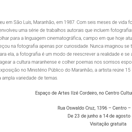
eu em São Luís, Maranhão, em 1987. Com seis meses de vida foi 
envolveu uma série de trabalhos autorais que incluem fotografias,
olhar para a linguagem cinematográfica, campo em que hoje atua
çou na fotografia apenas por curiosidade. Nunca imaginou se to
ara ela, a fotografia é um modo de reescrever a realidade e se 
agear a cultura maranhense e colher poemas nos sorrisos espo
xposição no Ministério Público do Maranhão, a artista reúne 15
a ampla variedade de temas.
Espaço de Artes Ilzé Cordeiro, no Centro Cultur
Rua Oswaldo Cruz, 1396 – Centro –
De 23 de junho a 14 de agosto
Visitação gratuita