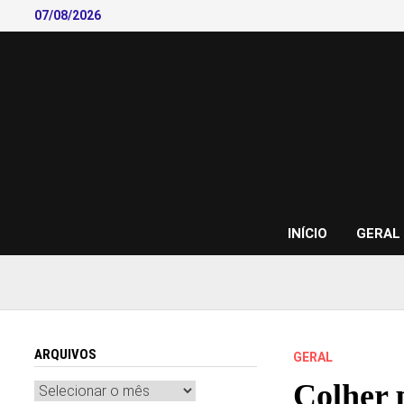
Skip
07/08/2026
to
content
INÍCIO
GERAL
ARQUIVOS
GERAL
Colher 
Arquivos