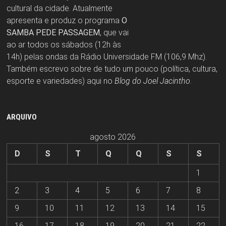
cultural da cidade. Atualmente
apresenta e produz o programa
O
SAMBA PEDE PASSAGEM
, que vai
ao ar todos os sábados (12h às
14h) pelas ondas da Rádio Universidade FM (106,9 Mhz).
Também escrevo sobre de tudo um pouco (política, cultura,
esporte e variedades) aqui no
Blog do Joel Jacintho
.
ARQUIVO
agosto 2026
D
S
T
Q
Q
S
S
1
2
3
4
5
6
7
8
9
10
11
12
13
14
15
16
17
18
19
20
21
22