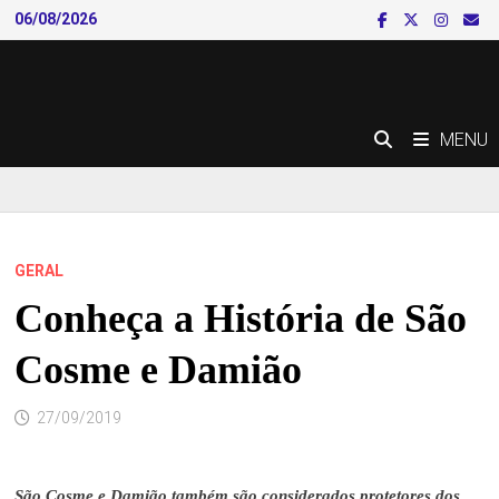
Skip
06/08/2026
to
content
MENU
GERAL
Conheça a História de São
Cosme e Damião
27/09/2019
São Cosme e Damião também são considerados protetores dos