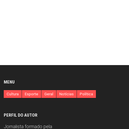
MENU
Cultura
Esporte
Geral
Notícias
Política
PERFIL DO AUTOR
Jornalista formado pela