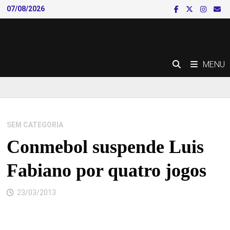
Skip
07/08/2026
to
content
MENU
SEM CATEGORIA
Conmebol suspende Luis
Fabiano por quatro jogos
23/03/2013