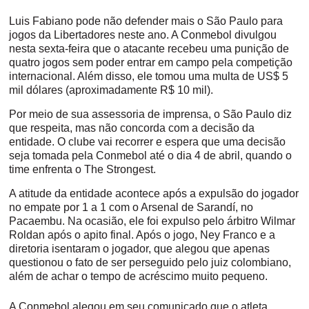
Luis Fabiano pode não defender mais o São Paulo para
jogos da Libertadores neste ano. A Conmebol divulgou
nesta sexta-feira que o atacante recebeu uma punição de
quatro jogos sem poder entrar em campo pela competição
internacional. Além disso, ele tomou uma multa de US$ 5
mil dólares (aproximadamente R$ 10 mil).
Por meio de sua assessoria de imprensa, o São Paulo diz
que respeita, mas não concorda com a decisão da
entidade. O clube vai recorrer e espera que uma decisão
seja tomada pela Conmebol até o dia 4 de abril, quando o
time enfrenta o The Strongest.
A atitude da entidade acontece após a expulsão do jogador
no empate por 1 a 1 com o Arsenal de Sarandí, no
Pacaembu. Na ocasião, ele foi expulso pelo árbitro Wilmar
Roldan após o apito final. Após o jogo, Ney Franco e a
diretoria isentaram o jogador, que alegou que apenas
questionou o fato de ser perseguido pelo juiz colombiano,
além de achar o tempo de acréscimo muito pequeno.
A Conmebol alegou em seu comunicado que o atleta