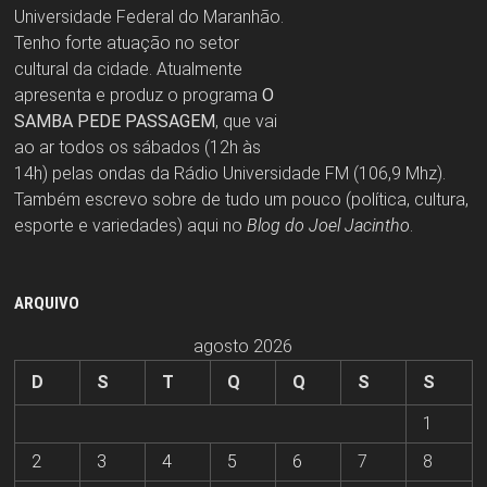
Universidade Federal do Maranhão.
Tenho forte atuação no setor
cultural da cidade. Atualmente
apresenta e produz o programa
O
SAMBA PEDE PASSAGEM
, que vai
ao ar todos os sábados (12h às
14h) pelas ondas da Rádio Universidade FM (106,9 Mhz).
Também escrevo sobre de tudo um pouco (política, cultura,
esporte e variedades) aqui no
Blog do Joel Jacintho
.
ARQUIVO
agosto 2026
D
S
T
Q
Q
S
S
1
2
3
4
5
6
7
8