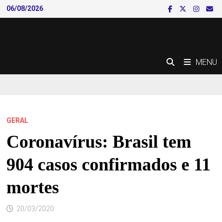
Skip
06/08/2026
to
content
MENU
GERAL
Coronavírus: Brasil tem
904 casos confirmados e 11
mortes
20/03/2020