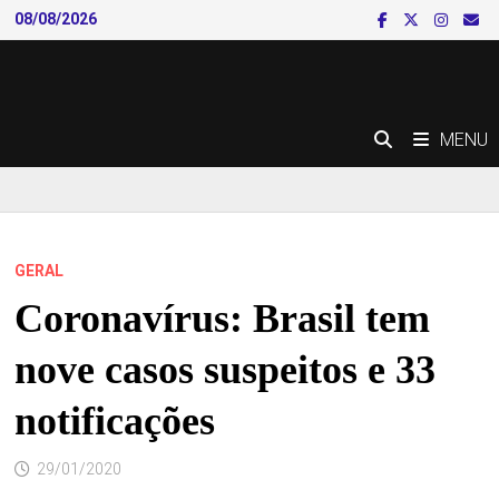
Skip
08/08/2026
to
content
MENU
GERAL
Coronavírus: Brasil tem
nove casos suspeitos e 33
notificações
29/01/2020