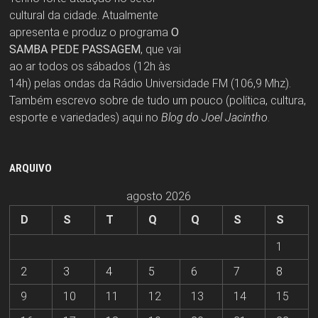
cultural da cidade. Atualmente
apresenta e produz o programa
O
SAMBA PEDE PASSAGEM
, que vai
ao ar todos os sábados (12h às
14h) pelas ondas da Rádio Universidade FM (106,9 Mhz).
Também escrevo sobre de tudo um pouco (política, cultura,
esporte e variedades) aqui no
Blog do Joel Jacintho
.
ARQUIVO
agosto 2026
D
S
T
Q
Q
S
S
1
2
3
4
5
6
7
8
9
10
11
12
13
14
15