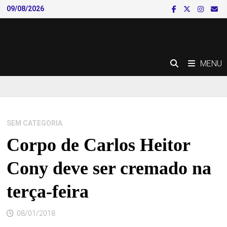
Skip
09/08/2026
to
content
MENU
SEM CATEGORIA
Corpo de Carlos Heitor
Cony deve ser cremado na
terça-feira
08/01/2018