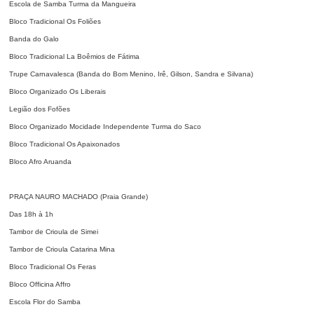
Escola de Samba Turma da Mangueira
Bloco Tradicional Os Foliões
Banda do Galo
Bloco Tradicional La Boêmios de Fátima
Trupe Carnavalesca (Banda do Bom Menino, Irê, Gilson, Sandra e Silvana)
Bloco Organizado Os Liberais
Legião dos Fofões
Bloco Organizado Mocidade Independente Turma do Saco
Bloco Tradicional Os Apaixonados
Bloco Afro Aruanda
PRAÇA NAURO MACHADO (Praia Grande)
Das 18h à 1h
Tambor de Crioula de Simei
Tambor de Crioula Catarina Mina
Bloco Tradicional Os Feras
Bloco Officina Affro
Escola Flor do Samba