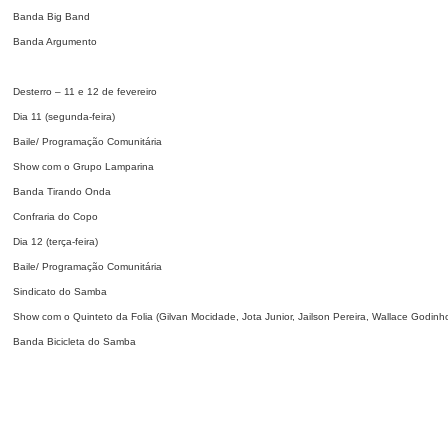
Banda Big Band
Banda Argumento
Desterro – 11 e 12 de fevereiro
Dia 11 (segunda-feira)
Baile/ Programação Comunitária
Show com o Grupo Lamparina
Banda Tirando Onda
Confraria do Copo
Dia 12 (terça-feira)
Baile/ Programação Comunitária
Sindicato do Samba
Show com o Quinteto da Folia (Gilvan Mocidade, Jota Junior, Jailson Pereira, Wallace Godin
Banda Bicicleta do Samba