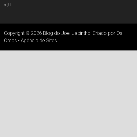
« jul
Copyright © 2026
Blog do Joel Jacintho
. Criado por
Os
Orcas - Agência de Sites
.