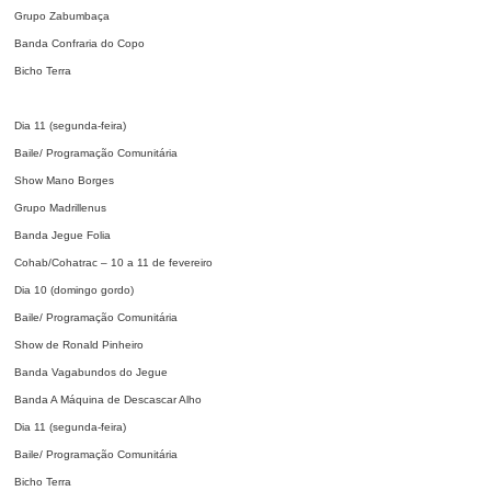
Grupo Zabumbaça
Banda Confraria do Copo
Bicho Terra
Dia 11 (segunda-feira)
Baile/ Programação Comunitária
Show Mano Borges
Grupo Madrillenus
Banda Jegue Folia
Cohab/Cohatrac – 10 a 11 de fevereiro
Dia 10 (domingo gordo)
Baile/ Programação Comunitária
Show de Ronald Pinheiro
Banda Vagabundos do Jegue
Banda A Máquina de Descascar Alho
Dia 11 (segunda-feira)
Baile/ Programação Comunitária
Bicho Terra