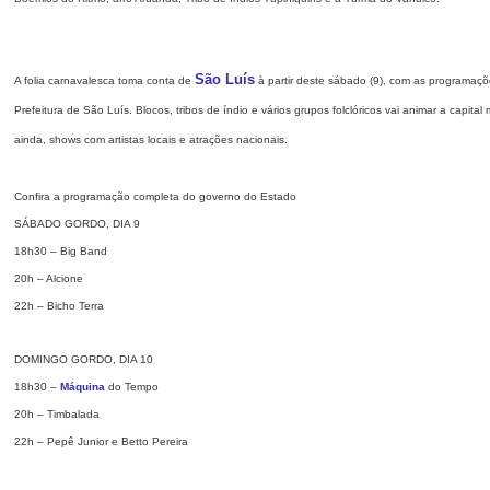
São Luís
A folia carnavalesca toma conta de
à partir deste sábado (9), com as programaçõ
Prefeitura de São Luís. Blocos, tribos de índio e vários grupos folclóricos vai animar a capi
ainda, shows com artistas locais e atrações nacionais.
Confira a programação completa do governo do Estado
SÁBADO GORDO, DIA 9
18h30 – Big Band
20h – Alcione
22h – Bicho Terra
DOMINGO GORDO, DIA 10
18h30 –
Máquina
do Tempo
20h – Timbalada
22h – Pepê Junior e Betto Pereira