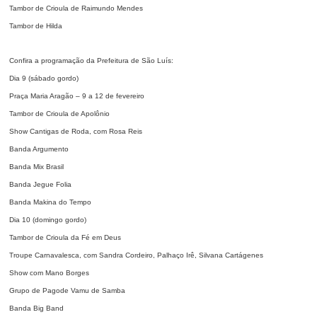
Tambor de Crioula de Raimundo Mendes
Tambor de Hilda
Confira a programação da Prefeitura de São Luís:
Dia 9 (sábado gordo)
Praça Maria Aragão – 9 a 12 de fevereiro
Tambor de Crioula de Apolônio
Show Cantigas de Roda, com Rosa Reis
Banda Argumento
Banda Mix Brasil
Banda Jegue Folia
Banda Makina do Tempo
Dia 10 (domingo gordo)
Tambor de Crioula da Fé em Deus
Troupe Carnavalesca, com Sandra Cordeiro, Palhaço Irê, Silvana Cartágenes
Show com Mano Borges
Grupo de Pagode Vamu de Samba
Banda Big Band