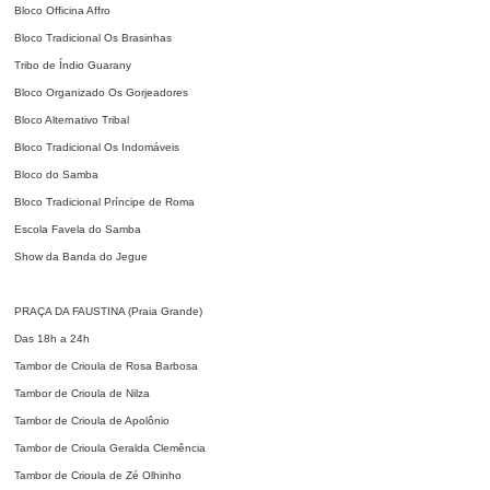
Bloco Officina Affro
Bloco Tradicional Os Brasinhas
Tribo de Índio Guarany
Bloco Organizado Os Gorjeadores
Bloco Alternativo Tribal
Bloco Tradicional Os Indomáveis
Bloco do Samba
Bloco Tradicional Príncipe de Roma
Escola Favela do Samba
Show da Banda do Jegue
PRAÇA DA FAUSTINA (Praia Grande)
Das 18h a 24h
Tambor de Crioula de Rosa Barbosa
Tambor de Crioula de Nilza
Tambor de Crioula de Apolônio
Tambor de Crioula Geralda Clemência
Tambor de Crioula de Zé Olhinho