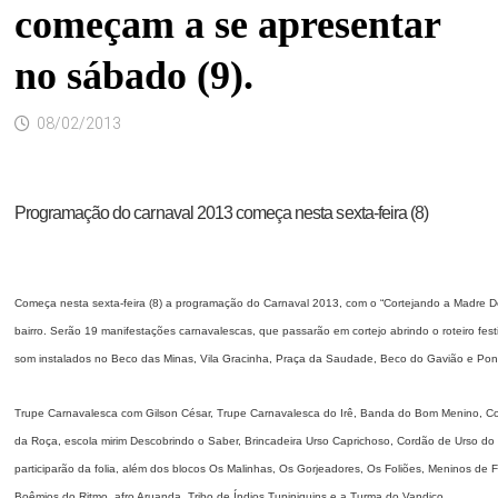
começam a se apresentar
no sábado (9).
08/02/2013
Programação do carnaval 2013 começa nesta sexta-feira (8)
Começa nesta sexta-feira (8) a programação do Carnaval 2013, com o “Cortejando a Madre Deu
bairro. Serão 19 manifestações carnavalescas, que passarão em cortejo abrindo o roteiro fe
som instalados no Beco das Minas, Vila Gracinha, Praça da Saudade, Beco do Gavião e Pon
Trupe Carnavalesca com Gilson César, Trupe Carnavalesca do Irê, Banda do Bom Menino, Co
da Roça, escola mirim Descobrindo o Saber, Brincadeira Urso Caprichoso, Cordão de Urso do
participarão da folia, além dos blocos Os Malinhas, Os Gorjeadores, Os Foliões, Meninos de
Boêmios do Ritmo, afro Aruanda, Tribo de Índios Tupiniquins e a Turma do Vandico.