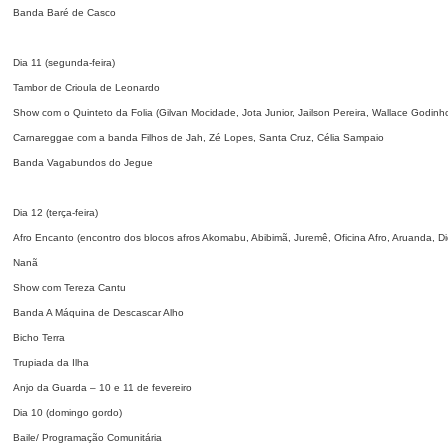
Banda Baré de Casco
Dia 11 (segunda-feira)
Tambor de Crioula de Leonardo
Show com o Quinteto da Folia (Gilvan Mocidade, Jota Junior, Jailson Pereira, Wallace Godinh
Carnareggae com a banda Filhos de Jah, Zé Lopes, Santa Cruz, Célia Sampaio
Banda Vagabundos do Jegue
Dia 12 (terça-feira)
Afro Encanto (encontro dos blocos afros Akomabu, Abibimã, Juremê, Oficina Afro, Aruanda, Di
Nanã
Show com Tereza Cantu
Banda A Máquina de Descascar Alho
Bicho Terra
Trupiada da Ilha
Anjo da Guarda – 10 e 11 de fevereiro
Dia 10 (domingo gordo)
Baile/ Programação Comunitária