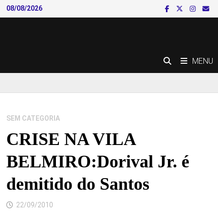
Skip
08/08/2026
to
content
MENU
SEM CATEGORIA
CRISE NA VILA
BELMIRO:Dorival Jr. é
demitido do Santos
22/09/2010