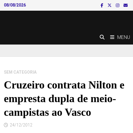
Skip
08/08/2026
to
content
MENU
SEM CATEGORIA
Cruzeiro contrata Nilton e
empresta dupla de meio-
campistas ao Vasco
24/12/2012