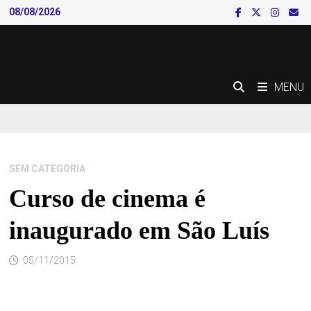
Skip
08/08/2026
to
content
MENU
SEM CATEGORIA
Curso de cinema é
inaugurado em São Luís
05/11/2015