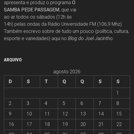
apresenta e produz o programa
O
SAMBA PEDE PASSAGEM
, que vai
ao ar todos os sábados (12h às
14h) pelas ondas da Rádio Universidade FM (106,9 Mhz).
Também escrevo sobre de tudo um pouco (política, cultura,
esporte e variedades) aqui no
Blog do Joel Jacintho
.
ARQUIVO
agosto 2026
D
S
T
Q
Q
S
S
1
2
3
4
5
6
7
8
9
10
11
12
13
14
15
16
17
18
19
20
21
22