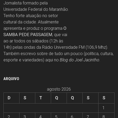
Jornalista formado pela
Universidade Federal do Maranhão.
Tenho forte atuação no setor
cultural da cidade. Atualmente
apresenta e produz o programa
O
SAMBA PEDE PASSAGEM
, que vai
ao ar todos os sábados (12h às
14h) pelas ondas da Rádio Universidade FM (106,9 Mhz).
Também escrevo sobre de tudo um pouco (política, cultura,
esporte e variedades) aqui no
Blog do Joel Jacintho
.
ARQUIVO
agosto 2026
D
S
T
Q
Q
S
S
1
2
3
4
5
6
7
8