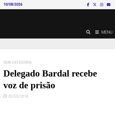
Skip
10/08/2026
to
content
MENU
SEM CATEGORIA
Delegado Bardal recebe
voz de prisão
02/03/2018