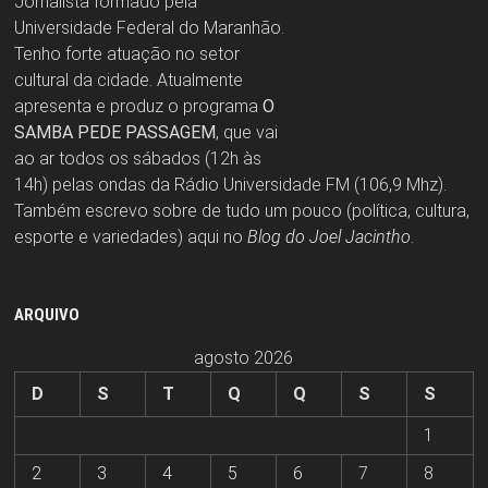
Jornalista formado pela
Universidade Federal do Maranhão.
Tenho forte atuação no setor
cultural da cidade. Atualmente
apresenta e produz o programa
O
SAMBA PEDE PASSAGEM
, que vai
ao ar todos os sábados (12h às
14h) pelas ondas da Rádio Universidade FM (106,9 Mhz).
Também escrevo sobre de tudo um pouco (política, cultura,
esporte e variedades) aqui no
Blog do Joel Jacintho
.
ARQUIVO
agosto 2026
D
S
T
Q
Q
S
S
1
2
3
4
5
6
7
8