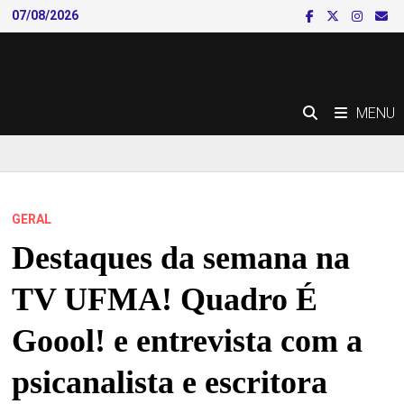
Skip
07/08/2026
to
content
MENU
GERAL
Destaques da semana na
TV UFMA! Quadro É
Goool! e entrevista com a
psicanalista e escritora