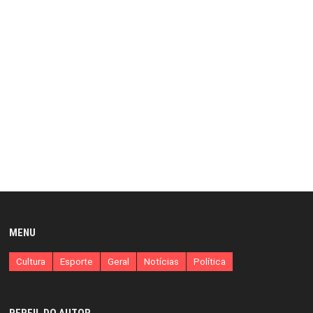
MENU
Cultura
Esporte
Geral
Notícias
Política
PERFIL DO AUTOR